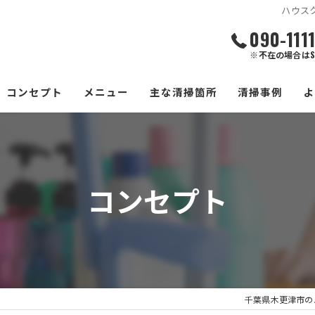
ハウス
090-111
※不在の場合はS
コンセプト
メニュー
主な清掃箇所
清掃事例
エアコン
水回り
コンセプト
換気扇
浴室
洗濯機
千葉県木更津市の