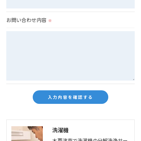
当社では、個人情報の漏洩等がなされないよう、適
切に安全管理対策を実施します。
お問い合わせ内容
※
＜個人情報を与えなかった場合に生じる結果＞
必要な情報を頂けない場合は、それに対応した当社
のサービスをご提供できない場合がございますので
予めご了承ください。
＜個人情報の開示･訂正・削除･利用停止の手続につ
いて＞
当社では、お客様の個人情報の開示･訂正･削除・利
用停止の手続を定めさせて頂いております。
ご本人である事を確認のうえ、対応させて頂きま
す。
洗濯機
個人情報の開示･訂正･削除・利用停止の具体的手続
木更津市で洗濯機の分解洗浄サー