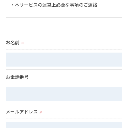
・本サービスの運営上必要な事項のご連絡
＜個人情報の提供について＞
当社ではお客様の同意を得た場合または法令に定め
られた場合を除き、
お名前
※
取得した個人情報を第三者に提供することはいたし
ません。
＜個人情報の委託について＞
お電話番号
当社では、利用目的の達成に必要な範囲において、
個人情報を外部に委託する場合があります。
これらの委託先に対しては個人情報保護契約等の措
置をとり、適切な監督を行います。
メールアドレス
※
＜個人情報の安全管理＞