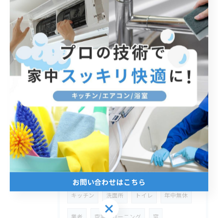
2026/05/08
エプロン内部清掃で浴室カビを防ぐ
タグ
Tags
臭い
洗濯機
カビ
エプロン内
浴室
黒ずみ
水垢
木更津市
ハウスクリーニング
引っ越し
お問い合わせはこちら
キッチン
洗面所
トイレ
年中無休
お問い合わせはこちら
業者
空室クリーニング
窓