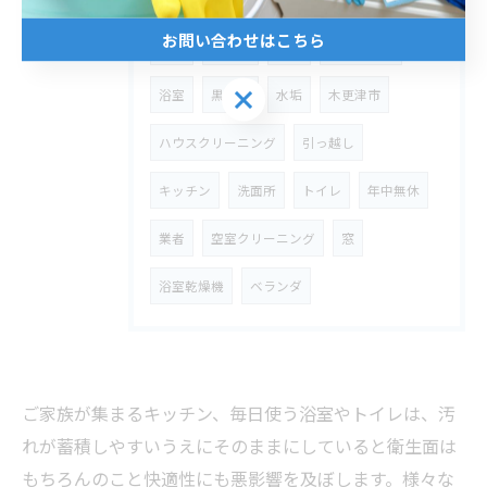
お問い合わせはこちら
臭い
洗濯機
カビ
エプロン内
お問い合わせはこちら
浴室
黒ずみ
水垢
木更津市
ハウスクリーニング
引っ越し
キッチン
洗面所
トイレ
年中無休
業者
空室クリーニング
窓
浴室乾燥機
ベランダ
ご家族が集まるキッチン、毎日使う浴室やトイレは、汚
れが蓄積しやすいうえにそのままにしていると衛生面は
もちろんのこと快適性にも悪影響を及ぼします。様々な