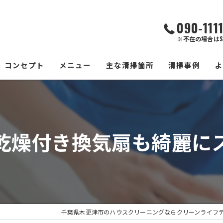
090-111
※不在の場合はS
コンセプト
メニュー
主な清掃箇所
清掃事例
エアコン
水回り
乾燥付き換気扇も綺麗に
換気扇
浴室
洗濯機
千葉県木更津市のハウスクリーニングならクリーンライフ