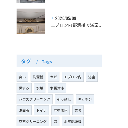
2026/05/08
エプロン内部清掃で浴室カビを防ぐ
タグ
Tags
臭い
洗濯機
カビ
エプロン内
浴室
黒ずみ
水垢
木更津市
ハウスクリーニング
引っ越し
キッチン
洗面所
トイレ
年中無休
業者
空室クリーニング
窓
浴室乾燥機