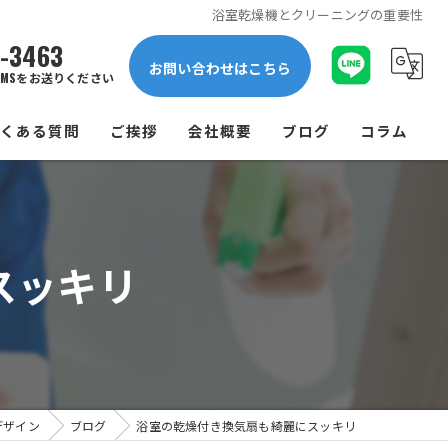
浴室乾燥機とクリーニングの重要性
1-3463
お問い合わせはこちら
MSをお送りください
よくある質問
ご挨拶
会社概要
ブログ
コラム
スッキリ
デザイン
ブログ
浴室の乾燥付き換気扇も綺麗にスッキリ