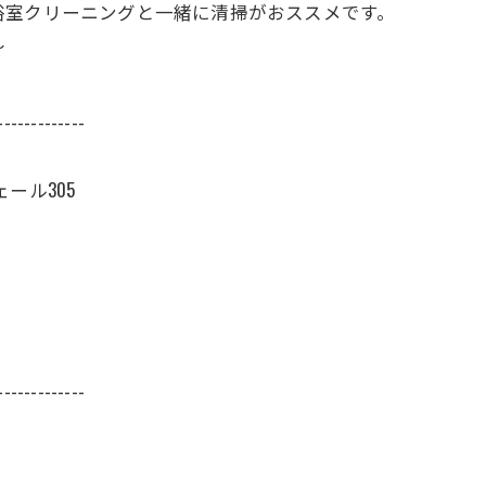
浴室クリーニングと一緒に清掃がおススメです。
～
-------------
ール305
-------------