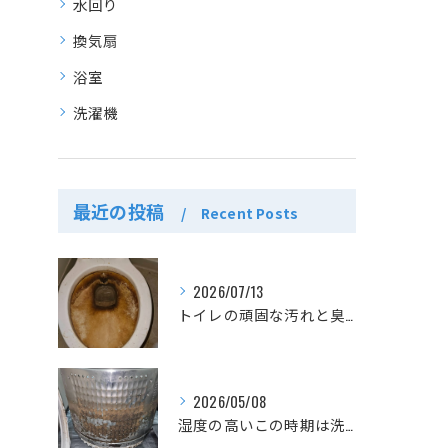
水回り
換気扇
浴室
洗濯機
最近の投稿
Recent Posts
2026/07/13
トイレの頑固な汚れと臭いもスッキリ♪
2026/05/08
湿度の高いこの時期は洗濯機もカビが増えます。