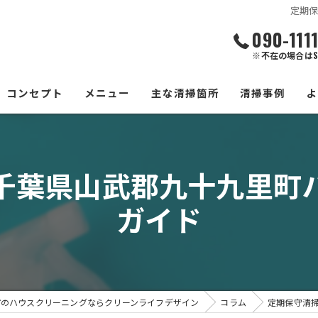
定期
090-111
※不在の場合はS
コンセプト
メニュー
主な清掃箇所
清掃事例
エアコン
千葉県山武郡九十九里町
水回り
ガイド
換気扇
浴室
洗濯機
市のハウスクリーニングならクリーンライフデザイン
コラム
定期保守清