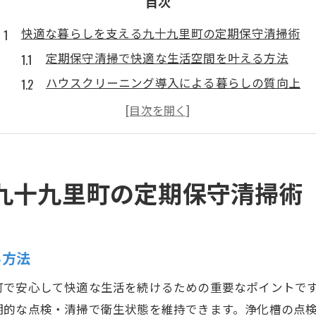
目次
快適な暮らしを支える九十九里町の定期保守清掃術
定期保守清掃で快適な生活空間を叶える方法
ハウスクリーニング導入による暮らしの質向上
定期点検が九十九里町の安心を支える理由
環境配慮型ハウスクリーニングの重要性とは
ハウスクリーニング活用で健康的な住まいへ
浄化槽トラブル回避に役立つ保守点検の基本知識
九十九里町の定期保守清掃術
浄化槽保守点検の必要性とハウスクリーニング
トラブルを防ぐための基本的な点検ポイント
汚れや詰まりを未然に防ぐ清掃の重要性
る方法
ハウスクリーニングが浄化槽維持に貢献する理由
町で安心して快適な生活を続けるための重要なポイントで
点検頻度と快適さを両立させる管理術
期的な点検・清掃で衛生状態を維持できます。浄化槽の点