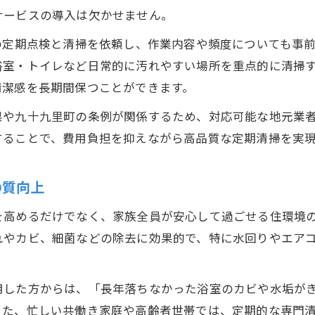
ハウスクリーニングで実現する安心の住まい管理法
サービスの導入は欠かせません。
住まいを守るハウスクリーニングの基本ステップ
の定期点検と清掃を依頼し、作業内容や頻度についても事
浄化槽清掃とハウスクリーニングの相乗効果
浴室・トイレなど日常的に汚れやすい場所を重点的に清掃
清潔感を長期間保つことができます。
プロの手による定期保守清掃のメリット
トラブル予防に役立つ住まい管理のコツ
県や九十九里町の条例が関係するため、対応可能な地元業
ハウスクリーニング業者選びのポイント
することで、費用負担を抑えながら高品質な定期清掃を実
清掃や点検を怠ると起きるリスクと予防策
の質向上
清掃未実施による浄化槽トラブルのリスク
ハウスクリーニング不足が生む悪影響とは
を高めるだけでなく、家族全員が安心して過ごせる住環境
法令違反を防ぐための定期点検の重要性
れやカビ、細菌などの除去に効果的で、特に水回りやエア
汚れ放置が住環境に与える影響と対策
悪臭や故障を予防するハウスクリーニング術
用した方からは、「長年落ちなかった浴室のカビや水垢が
維持費削減へ補助金や行政サービスの上手な活用
また、忙しい共働き家庭や高齢者世帯では、定期的な専門