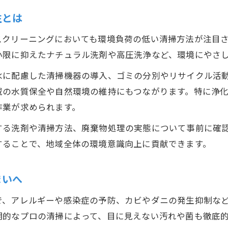
性とは
スクリーニングにおいても環境負荷の低い清掃方法が注目
小限に抑えたナチュラル洗剤や高圧洗浄など、環境にやさ
水に配慮した清掃機器の導入、ゴミの分別やリサイクル活
域の水質保全や自然環境の維持にもつながります。特に浄
作業が求められます。
する洗剤や清掃方法、廃棄物処理の実態について事前に確
することで、地域全体の環境意識向上に貢献できます。
まいへ
で、アレルギーや感染症の予防、カビやダニの発生抑制な
期的なプロの清掃によって、目に見えない汚れや菌も徹底