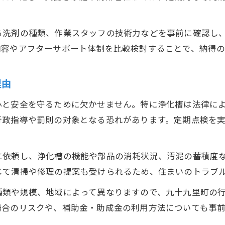
補助金で賢く実現する定期保守清掃の工夫
ハウスクリーニング費用を抑える方法とは
る洗剤の種類、作業スタッフの技術力などを事前に確認し
内容やアフターサポート体制を比較検討することで、納得
行政サービスを活用した維持コスト削減術
浄化槽管理と補助金の正しい使い方
理由
ハウスクリーニングと補助金併用で安心管理
適切な清掃頻度で長く快適な暮らしを叶える方法
心と安全を守るために欠かせません。特に浄化槽は法律によ
清掃頻度と快適な生活の関係を解説
行政指導や罰則の対象となる恐れがあります。定期点検を
ハウスクリーニング実施の理想的な間隔とは
お問い合わせはこちら
お問い合わせはこちら
浄化槽の種類別に適した点検頻度を知る
に依頼し、浄化槽の機能や部品の消耗状況、汚泥の蓄積度
じて清掃や修理の提案も受けられるため、住まいのトラブ
長期的な安心を得るための清掃スケジュール
清掃・点検を無理なく継続するコツ
種類や規模、地域によって異なりますので、九十九里町の
場合のリスクや、補助金・助成金の利用方法についても事