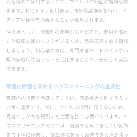
ハウスクリーニングで手軽にできる除菌法
ムを薄めて使用することで、ウイルスや細菌の増殖を防
ぎます。特にトイレ使用後は、15分程度換気を行い、ド
家庭でのウイルス対策と掃除のポイント
アノブや便座を消毒することが推奨されます。
除菌効果が高いハウスクリーニングの進め
方
注意点として、消毒剤の使用方法を誤ると、素材を傷め
たり健康被害のリスクがあるため、製品表示を必ず確認
ウイルス対策としての清掃手順を確認
しましょう。初心者の方は、専門業者のアドバイスや市
家族の安心を支える除菌テクニック
販の家庭用除菌セットを活用することで、安心して実践
正しい消毒で家族と暮らしを安全に守る秘訣
できます。
ハウスクリーニングで実践する正しい消毒
手順
家庭内除菌を高めるハウスクリーニングの重要性
家族を守る消毒法とそのポイントを解説
家庭内の除菌を徹底することは、感染拡大を防ぐうえで
安全な暮らしへ導く消毒と清掃のコツ
非常に重要です。特に、ウイルスは目に見えないため、
ハウスクリーニングで安心感を得る方法
見落としがちな場所にも注意を払う必要があります。ハ
失敗しない消毒・衛生管理の基本知識
ウスクリーニングのプロは、日常では気づきにくい箇所
まで丁寧に作業し、衛生環境を長く維持できる点が強み