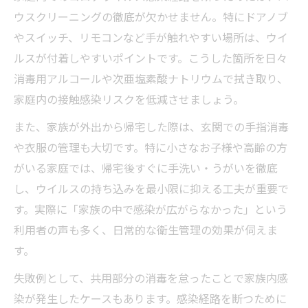
家族感染を防ぐための消毒と衛生管理実践法
ウスクリーニングの徹底が欠かせません。特にドアノブ
ハウスクリーニングで家族感染を防止する
やスイッチ、リモコンなど手が触れやすい場所は、ウイ
工夫
ルスが付着しやすいポイントです。こうした箇所を日々
家庭内衛生を保つ消毒のタイミングと方法
消毒用アルコールや次亜塩素酸ナトリウムで拭き取り、
家庭内の接触感染リスクを低減させましょう。
ハウスクリーニングによる衛生管理の実践
ポイント
また、家族が外出から帰宅した際は、玄関での手指消毒
感染リスクを減らす消毒の頻度と注意点
や衣服の管理も大切です。特に小さなお子様や高齢の方
家族を守る衛生管理とハウスクリーニング
がいる家庭では、帰宅後すぐに手洗い・うがいを徹底
の連携
し、ウイルスの持ち込みを最小限に抑える工夫が重要で
す。実際に「家族の中で感染が広がらなかった」という
住まいの清潔を守るコロナ対応ハウスクリーニ
利用者の声も多く、日常的な衛生管理の効果が伺えま
ング術
す。
ハウスクリーニングで住まい全体を清潔に
保つ方法
失敗例として、共用部分の消毒を怠ったことで家族内感
染が発生したケースもあります。感染経路を断つために
コロナに強い掃除術で家族を守るポイント