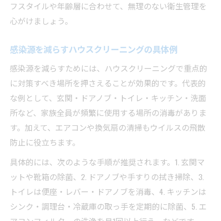
フスタイルや年齢層に合わせて、無理のない衛生管理を
心がけましょう。
感染源を減らすハウスクリーニングの具体例
感染源を減らすためには、ハウスクリーニングで重点的
に対策すべき場所を押さえることが効果的です。代表的
な例として、玄関・ドアノブ・トイレ・キッチン・洗面
所など、家族全員が頻繁に使用する場所の消毒がありま
す。加えて、エアコンや換気扇の清掃もウイルスの飛散
防止に役立ちます。
具体的には、次のような手順が推奨されます。1. 玄関マ
ットや靴箱の除菌、2. ドアノブや手すりの拭き掃除、3.
トイレは便座・レバー・ドアノブを消毒、4. キッチンは
シンク・調理台・冷蔵庫の取っ手を定期的に除菌、5. エ
アコンフィルターの洗浄を月1回以上行う、などです。