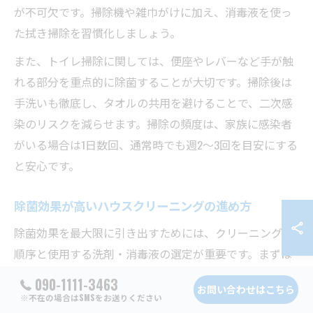
が不可欠です。掃除機や雑巾がけに加え、消毒液を使っ
た拭き掃除を習慣化しましょう。
また、トイレ掃除に関しては、便座やレバーなど手が触
れる部分を重点的に除菌することが大切です。掃除後は
手洗いも徹底し、タオルの共用を避けることで、二次感
染のリスクを減らせます。掃除の頻度は、家族に感染者
がいる場合は1日数回、通常時でも週2〜3回を目安にする
と安心です。
除菌効果が高いハウスクリーニングの進め方
除菌効果を最大限に引き出すためには、クリーニングの
順序と使用する洗剤・消毒液の選定が重要です。まずは
ホコリや汚れを落とし、その後にアルコールや次亜塩素
090-1111-3463
お問い合わせはこちら
酸ナトリウムなどの消毒剤を使うことで、ウイルスや細
※不在の場合はSMSをお送りください