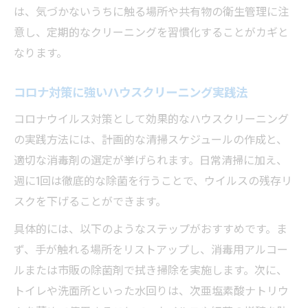
は、気づかないうちに触る場所や共有物の衛生管理に注
高頻度接触部位を中心とした清掃の工夫
意し、定期的なクリーニングを習慣化することがカギと
ハウスクリーニングが叶える安心の住環境
なります。
づくり
清潔維持に役立つハウスクリーニング実践
コロナ対策に強いハウスクリーニング実践法
例
コロナウイルス対策として効果的なハウスクリーニング
感染予防に役立つ日常清掃のポイントを解説
の実践方法には、計画的な清掃スケジュールの作成と、
日常的なハウスクリーニングで感染症予防
適切な消毒剤の選定が挙げられます。日常清掃に加え、
感染予防に直結する掃除の優先箇所を知る
週に1回は徹底的な除菌を行うことで、ウイルスの残存リ
ハウスクリーニング習慣化で清潔な家庭環
スクを下げることができます。
境
具体的には、以下のようなステップがおすすめです。ま
ウイルス対策に効く家庭内清掃の工夫
ず、手が触れる場所をリストアップし、消毒用アルコー
こまめな掃除が感染リスクを下げる理由
ルまたは市販の除菌剤で拭き掃除を実施します。次に、
家庭内で実践できる除菌とウイルス対策方法
トイレや洗面所といった水回りは、次亜塩素酸ナトリウ