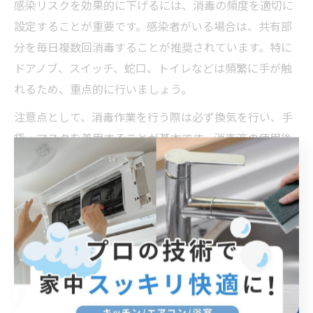
感染リスクを効果的に下げるには、消毒の頻度を適切に
設定することが重要です。感染者がいる場合は、共有部
分を毎日複数回消毒することが推奨されています。特に
ドアノブ、スイッチ、蛇口、トイレなどは頻繁に手が触
れるため、重点的に行いましょう。
注意点として、消毒作業を行う際は必ず換気を行い、手
袋・マスクを着用することが基本です。消毒液の使用後
は手荒れや吸い込みによる健康被害にも注意が必要です
ので、使用後は石けんでしっかり手洗いしましょう。ま
た、アルコールや塩素系消毒剤は一部の素材にダメージ
を与える場合があるため、使用前に確認することが大切
です。
消毒を怠ったことで感染が拡大した事例も報告されてい
ますが、逆に日々の消毒を徹底した家庭では感染を最小
限に抑えられています。家族全員で協力し、無理なく続