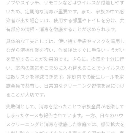
ノブやスイッチ、リモコンなどはウイルスが付着しやす
いため、定期的な消毒が重要です。また、家族の中で感
染者が出た場合には、使用する部屋やトイレを分け、共
有部分の清掃・消毒を徹底することが求められます。
具体的な工夫としては、使い捨て手袋やマスクを着用し
ながら清掃作業を行い、作業後はすぐに手洗い・うがい
を実施することが効果的です。さらに、換気を十分に行
い、室内の空気をこまめに入れ替えることでウイルスの
拡散リスクを軽減できます。家庭内での衛生ルールを家
族全員で共有し、日常的なクリーニング習慣を身につけ
ることが大切です。
失敗例として、消毒を怠ったことで家族全員が感染して
しまったケースも報告されています。一方、日々のハウ
スクリーニングと消毒を徹底した家庭では、感染拡大を
未然に防ぐことができたという声も多く聞かれます。家