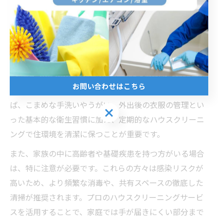
けられる消毒スケジュールを組むことが、長期的な感染
予防につながります。
家族を守る衛生管理とハウスクリーニングの連携
家族全員の健康を守るためには、日常的な衛生管理とハ
お問い合わせはこちら
ウスクリーニングを連携させることが不可欠です。例え
ば、こまめな手洗いやうがい、外出後の衣服の管理とい
お問い合わせはこちら
った基本的な衛生習慣に加え、定期的なハウスクリーニ
ングで住環境を清潔に保つことが重要です。
また、家族の中に高齢者や基礎疾患を持つ方がいる場合
は、特に注意が必要です。これらの方々は感染リスクが
高いため、より頻繁な消毒や、共有スペースの徹底した
清掃が推奨されます。プロのハウスクリーニングサービ
スを活用することで、家庭では手が届きにくい部分まで