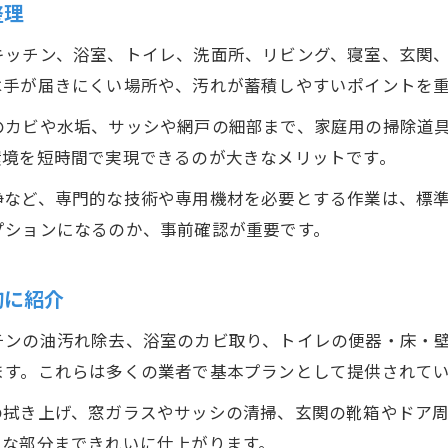
整理
キッチン、浴室、トイレ、洗面所、リビング、寝室、玄関
は手が届きにくい場所や、汚れが蓄積しやすいポイントを
のカビや水垢、サッシや網戸の細部まで、家庭用の掃除道
環境を短時間で実現できるのが大きなメリットです。
浄など、専門的な技術や専用機材を必要とする作業は、標
プションになるのか、事前確認が重要です。
的に紹介
チンの油汚れ除去、浴室のカビ取り、トイレの便器・床・
ます。これらは多くの業者で基本プランとして提供されて
の拭き上げ、窓ガラスやサッシの清掃、玄関の靴箱やドア
ちな部分まできれいに仕上がります。