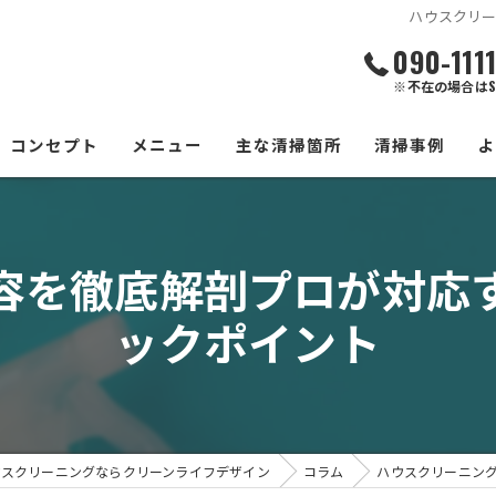
ハウスクリ
090-111
※不在の場合はS
コンセプト
メニュー
主な清掃箇所
清掃事例
エアコン
容を徹底解剖プロが対応
水回り
ックポイント
換気扇
浴室
洗濯機
ウスクリーニングならクリーンライフデザイン
コラム
ハウスクリーニン