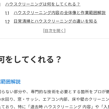
ハウスクリーニングは何をしてくれる？
ハウスクリーニング内容の全体像と作業範囲解説
日常清掃とハウスクリーニングの違いを知る
プロのハウスクリーニングが得意な場所とは
ハウスクリーニングで落とせる頑固な汚れ種類
ハウスクリーニング依頼時に確認すべき内容
掃除範囲を確認ハウスクリーニングの基本
何をしてくれる？
ハウスクリーニングの基本掃除範囲を整理
標準のハウスクリーニング内容を具体的に紹介
追加オプションで広がるハウスクリーニング内容
業範囲解説
水回りや窓など対応箇所ごとの掃除範囲
回らない部分や、専門的な技術を必要とする箇所をプロが
ハウスクリーニングで手が届く細部の作業
の水回り、窓・サッシ、エアコン内部、床や壁のクリーニ
退去や入居前のクリーニング内容解説
ており、特に「退去時 ハウスクリーニング 内容」や「入