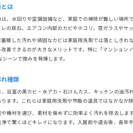
所とは
自分で掃除する範囲とプロへの依頼内容比較
のは、水回りや空調設備など、家庭での掃除が難しい場所
ハウスクリーニングが得意な場所を見極める
イレの尿石、エアコン内部のカビやホコリ、窓ガラスやサ
日常清掃とハウスクリーニングの使い分け
年蓄積した汚れや頑固なカビは家庭用洗剤では落としきれ
ハウスクリーニング内容から任せるポイント
改善できるのが大きなメリットです。特に「マンション ハ
失敗しないハウスクリーニング依頼前の心得
なシーンで強みを発揮します。
ハウスクリーニング内容確認で後悔しない依頼
見積もり時に聞くべきハウスクリーニング内容
汚れ種類
お問い合わせはこちら
お問い合わせはこちら
追加費用が発生しやすいハウスクリーニング内容
は、浴室の黒カビ・水アカ・石けんカス、キッチンの油汚
ハウスクリーニング内容とサービス品質の見分け
あります。これらは家庭用洗剤や市販の道具ではなかなか
納得のハウスクリーニング依頼に必要な準備
剤や機材を選び、素材を傷めずに効率よく汚れを除去しま
洗浄で驚くほどキレイになります。入居前や退去後、長年