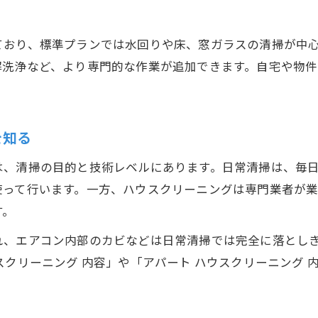
退去時のハウスクリーニング内容と注意点
入居前におすすめのハウスクリーニング内容
ており、標準プランでは水回りや床、窓ガラスの清掃が中
解洗浄など、より専門的な作業が追加できます。自宅や物
賃貸物件向けハウスクリーニング内容の違い
ハウスクリーニングで原状回復をサポート
退去・入居前に選ぶべきハウスクリーニング
を知る
プロによるハウスクリーニング作業の全容
プロのハウスクリーニング作業内容を徹底解説
は、清掃の目的と技術レベルにあります。日常清掃は、毎
使って行います。一方、ハウスクリーニングは専門業者が
分解洗浄など専門的なハウスクリーニング内容
す。
素材や設備に配慮したハウスクリーニング内容
れ、エアコン内部のカビなどは日常清掃では完全に落とし
ハウスクリーニングの養生や家具移動の流れ
スクリーニング 内容」や「アパート ハウスクリーニング
プロが提案するハウスクリーニング内容の特徴
自分でやる範囲と任せるべき場所の見極め方
ハウスクリーニング依頼の判断基準を知ろう