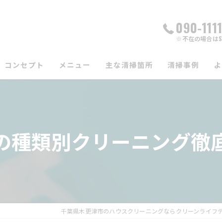
090-111
※不在の場合はS
コンセプト
メニュー
主な清掃箇所
清掃事例
エアコン
水回り
の種類別クリーニング徹
換気扇
浴室
洗濯機
千葉県木更津市のハウスクリーニングならクリーンライフ