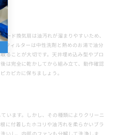
ジフード換気扇は油汚れが溜まりやすいため、
う。フィルターは中性洗剤と熱めのお湯で油分
き取ることが大切です。天井埋め込み型やプロ
除後は完全に乾かしてから組み立て、動作確認
もピカピカに保ちましょう。
しています。しかし、その種類によりクリーニ
羽根に付着したホコリや油汚れを柔らかいブラ
き洗いし、内部のファンも分解して洗浄しま