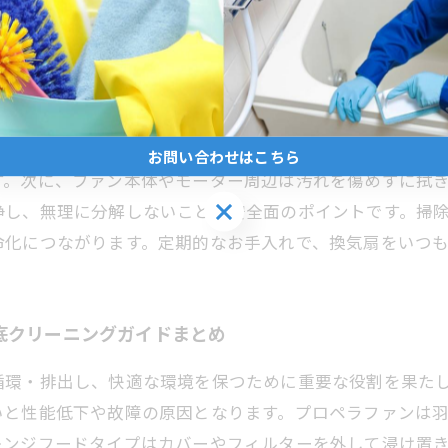
長寿命化の秘訣を伝授
く、異臭や火災の原因にもなります。特にキッチンのレン
気扇の電源を切り、カバーやフィルターを取り外しましょ
お問い合わせはこちら
す。次に、ファン本体やモーター周辺は汚れを傷めずに拭
お問い合わせはこちら
浄し、無理に分解しないことが安全面のポイントです。掃
命化につながります。定期的なお手入れで、換気扇をいつ
底クリーニングガイドまとめ
循環・排出し、快適な環境を保つために重要な役割を果た
いと性能低下や故障の原因となります。プロペラファンは
レンジフードタイプはカバーやフィルターを外して浸け置