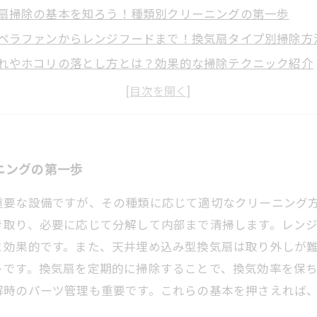
扇掃除の基本を知ろう！種類別クリーニングの第一歩
ペラファンからレンジフードまで！換気扇タイプ別掃除方
れやホコリの落とし方とは？効果的な掃除テクニック紹介
に分解・掃除を進めるコツ！初心者も安心の手順ガイド
後の換気扇がピカピカに！性能維持と長寿命化の秘訣を伝
な空間作りに必須！換気扇の種類別徹底クリーニングガイ
ニングの第一歩
重要な設備ですが、その種類に応じて適切なクリーニング
き取り、必要に応じて分解して内部まで清掃します。レン
と効果的です。また、天井埋め込み型換気扇は取り外しが
トです。換気扇を定期的に掃除することで、換気効率を保
解時のパーツ管理も重要です。これらの基本を押さえれば