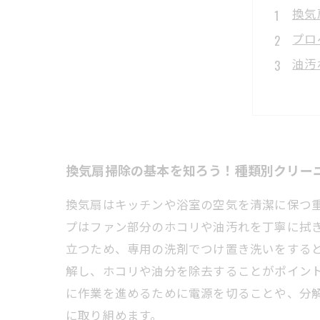
換気
プロ
油汚
安全
掃除
清潔
換気扇掃除の基本を知ろう！種類別クリー
換気扇はキッチンや浴室の空気を清潔に保つ
プはファン部分のホコリや油汚れを丁寧に拭
立つため、専用の洗剤でつけ置き洗いをする
解し、ホコリや油分を除去することがポイン
に作業を進めるために電源を切ることや、分
に取り組めます。