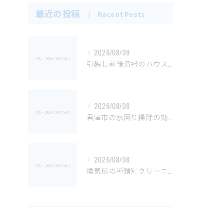
最近の投稿
Recent Posts
2026/08/09
引越し前後清掃のハウスクリーニング最適な順番と費用の目安徹底ガイド
2026/08/08
君津市の水回り掃除の効果的手順
2026/08/08
換気扇の種類別クリーニングの極意と仕上がり