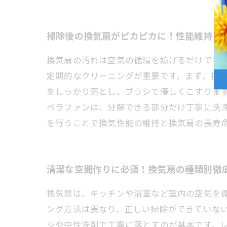
掃除後の換気扇がピカピカに！性能維持と
換気扇の汚れは空気の循環を妨げるだけでな
定期的なクリーニングが重要です。まず、換
をしっかり落とし、ブラシで優しくこすりま
ペラファンは、分解できる部分だけ丁寧に洗
を行うことで換気性能の維持と換気扇の長寿
清潔な空間作りに必須！換気扇の種類別徹
換気扇は、キッチンや浴室など室内の空気を
ング方法は異なり、正しい掃除ができていな
シや中性洗剤で丁寧に落とすのが基本です。