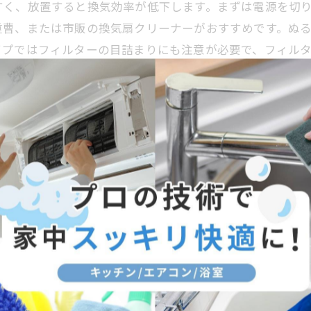
すく、放置すると換気効率が低下します。まずは電源を切
重曹、または市販の換気扇クリーナーがおすすめです。ぬ
イプではフィルターの目詰まりにも注意が必要で、フィル
め、安全面を考慮し無理せず業者に依頼するのが賢明です
な空気環境を維持しましょう。
安心の手順ガイド
異なり、正しい方法で行うことが重要です。まず、安全に
なプロペラファンはカバーを外し、ファン部分の油汚れや
解し、十分に浸け置き洗いを行うのがポイントです。特に
み型換気扇は取り外しに注意が必要で、分解の際はネジや
防と長持ちの秘訣です。初心者の方もこの手順を守れば、